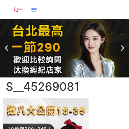
S__45269081
應徵