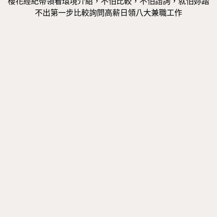
櫻花經紀帶領看環境介紹，不怕比較，不怕諮詢，就怕妳踏
不出第一步比較詢問高薪日領八大兼職工作