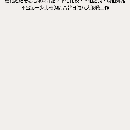
櫻花經紀帶領看環境介紹，不怕比較，不怕諮詢，就怕妳踏
不出第一步比較詢問高薪日領八大兼職工作