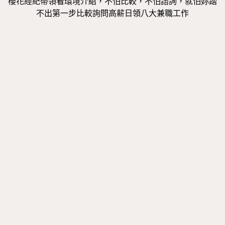
櫻花經紀帶領看環境介紹，不怕比較，不怕諮詢，就怕妳踏
不出第一步比較詢問高薪日領八大兼職工作