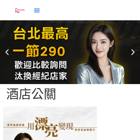
酒店公關
應徵