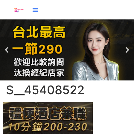
S__45408522
應徵