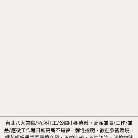
台北八大兼職/酒店打工/公關小姐應徵，高薪兼職/工作/兼
差/應徵工作等日領高薪不是夢，彈性透明，歡迎參觀環境，
櫻花經紀帶領看環境介紹，不怕比較，不怕諮詢，就怕妳踏