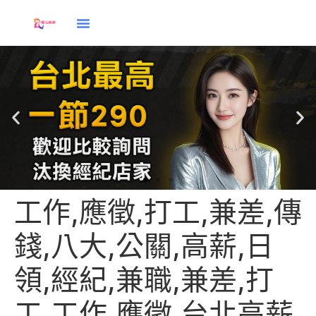
工作,應徵,打工,兼差,傳
應徵
錢,八大,公關,高薪,日
領,經紀,兼職,兼差,打
工,工作,應徵,台北高薪