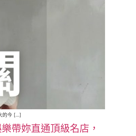
今 […]
娛樂帶妳直通頂級名店，