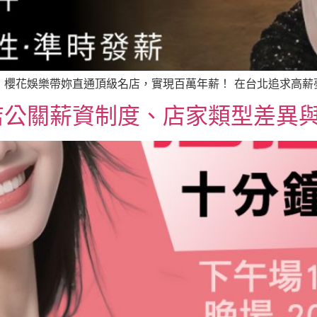
櫻花娛樂帶妳直通頂級名店，實現百萬年薪！ 在台北追求高薪夢想
店公關薪資制度、店家類型差異