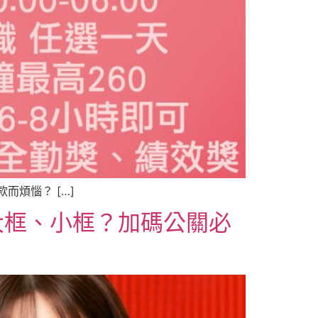
煩惱？ […]
大框、小框？加碼公關必