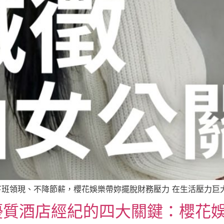
下班領現、不降節薪，櫻花娛樂帶妳擺脫財務壓力 在生活壓力巨大的
優質酒店經紀的四大關鍵：櫻花