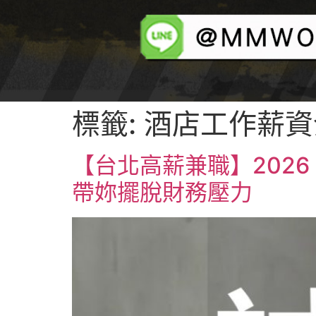
標籤:
酒店工作薪資
酒店兼直
【台北高薪兼職】202
帶妳擺脫財務壓力