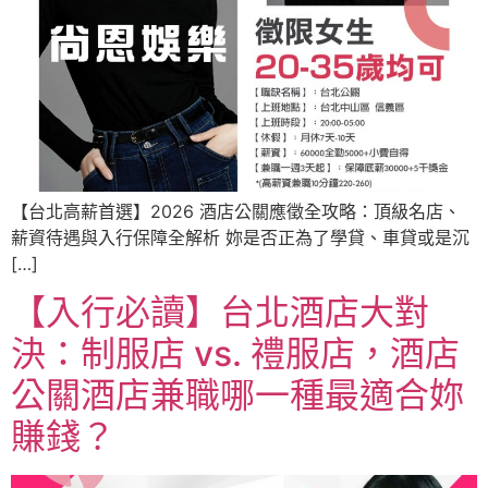
【台北高薪首選】2026 酒店公關應徵全攻略：頂級名店、
薪資待遇與入行保障全解析 妳是否正為了學貸、車貸或是沉
[…]
【入行必讀】台北酒店大對
決：制服店 vs. 禮服店，酒店
公關酒店兼職哪一種最適合妳
賺錢？