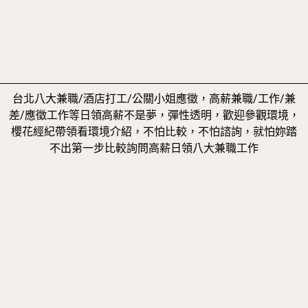
台北八大兼職/酒店打工/公關小姐應徵，高薪兼職/工作/兼
差/應徵工作等日領高薪不是夢，彈性透明，歡迎參觀環境，
櫻花經紀帶領看環境介紹，不怕比較，不怕諮詢，就怕妳踏
不出第一步比較詢問高薪日領八大兼職工作