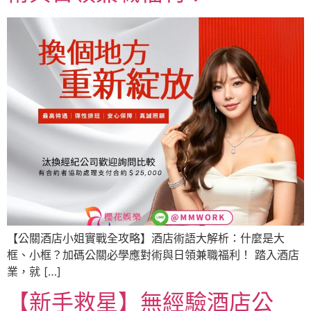
【公關酒店小姐實戰全攻略】酒店術語大解析：什麼是大
框、小框？加碼公關必學應對術與日領兼職福利！ 踏入酒店
業，就 […]
【新手救星】無經驗酒店公