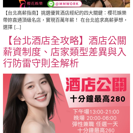
【台北高薪指南】挑選優質酒店經紀的四大關鍵：櫻花娛樂
帶妳直通頂級名店，實現百萬年薪！ 在台北追求高薪夢想，
選擇 […]
【台北酒店全攻略】酒店公關
薪資制度、店家類型差異與入
行防雷守則全解析