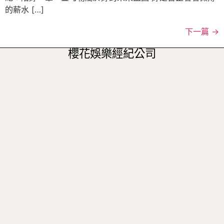
的薪水 […]
下一篇
→
櫻花娛樂經紀公司