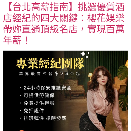
【台北高薪指南】挑選優質酒
店經紀的四大關鍵：櫻花娛樂
帶妳直通頂級名店，實現百萬
年薪！