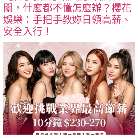
關，什麼都不懂怎麼辦？櫻花
娛樂：手把手教妳日領高薪、
安全入行！