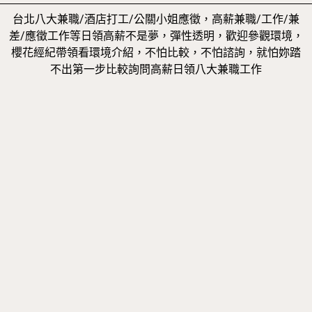
台北八大兼職/酒店打工/公關小姐應徵，高薪兼職/工作/兼
差/應徵工作等日領高薪不是夢，彈性透明，歡迎參觀環境，
櫻花經紀帶領看環境介紹，不怕比較，不怕諮詢，就怕妳踏
不出第一步比較詢問高薪日領八大兼職工作