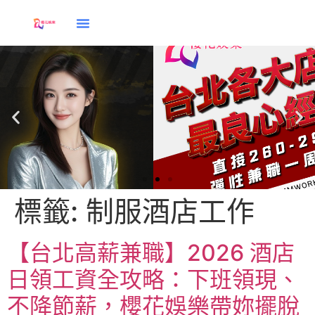
標籤:
制服酒店工作
酒店兼直
【台北高薪兼職】2026 酒店
日領工資全攻略：下班領現、
不降節薪，櫻花娛樂帶妳擺脫