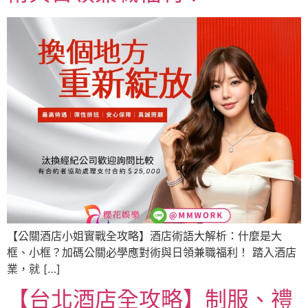
【公關酒店小姐實戰全攻略】酒店術語大解析：什麼是大
框、小框？加碼公關必學應對術與日領兼職福利！ 踏入酒店
業，就 […]
【台北酒店全攻略】制服、禮