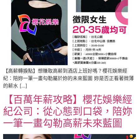
【高薪轉捩點】想賺取高薪到酒店上班好嗎？櫻花娛樂經
紀：陪妳一筆一畫勾勒屬於妳的未來藍圖 妳是否正看著微薄
的薪水 […]
【百萬年薪攻略】櫻花娛樂經
紀公司：從心態到口袋，陪妳
一筆一畫勾勒高薪未來藍圖