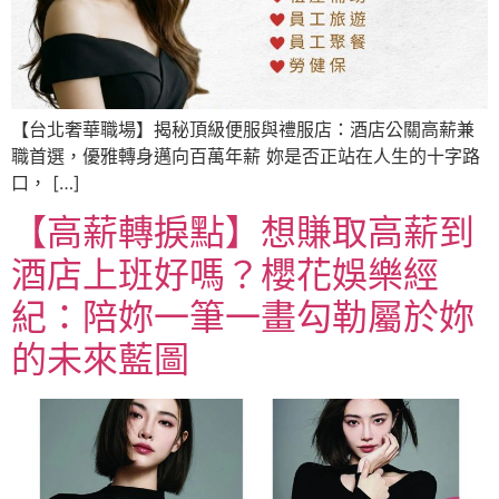
【台北奢華職場】揭秘頂級便服與禮服店：酒店公關高薪兼
職首選，優雅轉身邁向百萬年薪 妳是否正站在人生的十字路
口， […]
【高薪轉捩點】想賺取高薪到
酒店上班好嗎？櫻花娛樂經
紀：陪妳一筆一畫勾勒屬於妳
的未來藍圖