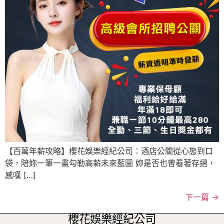
【百萬年薪攻略】櫻花娛樂經紀公司：酒店公關從心態到口
袋，陪妳一筆一畫勾勒高薪未來藍圖 妳是否也曾看著存摺，
感嘆 […]
下一篇
→
櫻花娛樂經紀公司