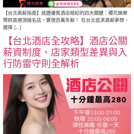
【台北高薪指南】挑選優質酒店經紀的四大關鍵：櫻花娛樂
帶妳直通頂級名店，實現百萬年薪！ 在台北追求高薪夢想，
選擇 […]
【台北酒店全攻略】酒店公關
薪資制度、店家類型差異與入
行防雷守則全解析