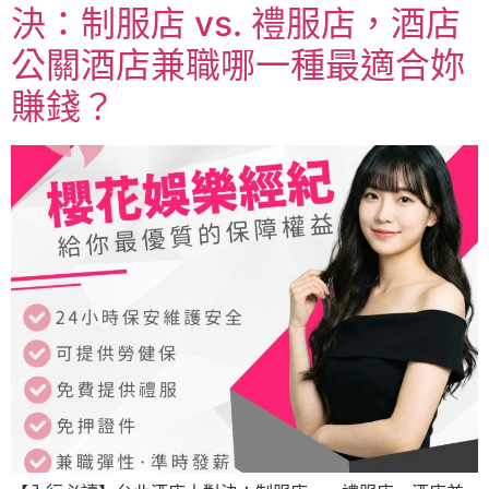
決：制服店 vs. 禮服店，酒店
公關酒店兼職哪一種最適合妳
賺錢？