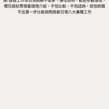
差/應徵工作等日領高薪不是夢，彈性透明，歡迎參觀環境，
櫻花經紀帶領看環境介紹，不怕比較，不怕諮詢，就怕妳踏
不出第一步比較詢問高薪日領八大兼職工作