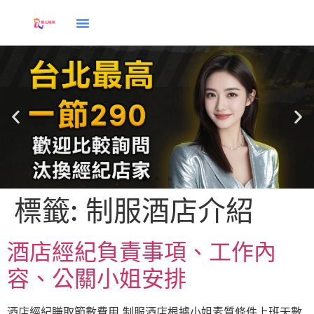
標籤:
制服酒店介紹
應徵
酒店經紀負責事項、工作內
容、公關小姐安排
酒店經紀賺取節數費用 制服酒店根據小姐素質條件上班天數