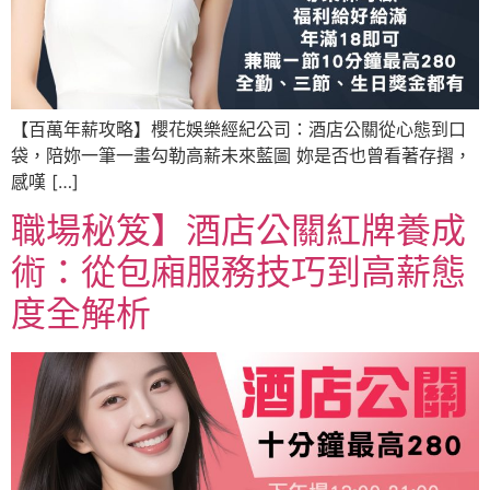
【百萬年薪攻略】櫻花娛樂經紀公司：酒店公關從心態到口
袋，陪妳一筆一畫勾勒高薪未來藍圖 妳是否也曾看著存摺，
感嘆 […]
職場秘笈】酒店公關紅牌養成
術：從包廂服務技巧到高薪態
度全解析