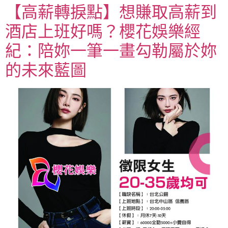
【高薪轉捩點】想賺取高薪到
酒店上班好嗎？櫻花娛樂經
紀：陪妳一筆一畫勾勒屬於妳
的未來藍圖