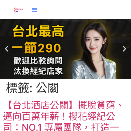
標籤:
公關
酒店兼直
【台北酒店公關】擺脫貧窮、
邁向百萬年薪！櫻花經紀公
司：NO.1 專屬團隊，打造一