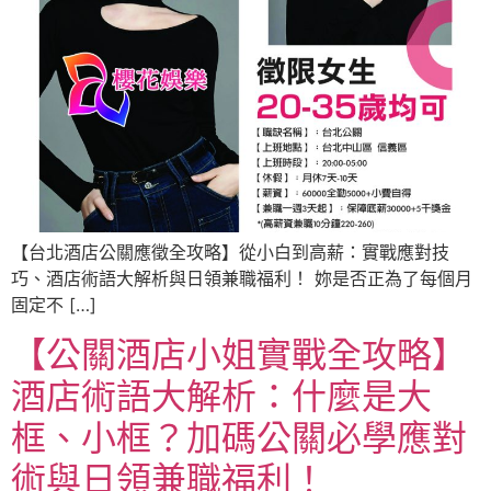
【台北酒店公關應徵全攻略】從小白到高薪：實戰應對技
巧、酒店術語大解析與日領兼職福利！ 妳是否正為了每個月
固定不 […]
【公關酒店小姐實戰全攻略】
酒店術語大解析：什麼是大
框、小框？加碼公關必學應對
術與日領兼職福利！