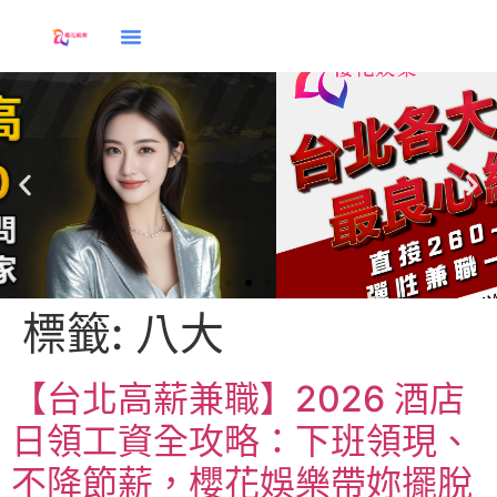
標籤:
八大
酒店兼直
【台北高薪兼職】2026 酒店
日領工資全攻略：下班領現、
不降節薪，櫻花娛樂帶妳擺脫