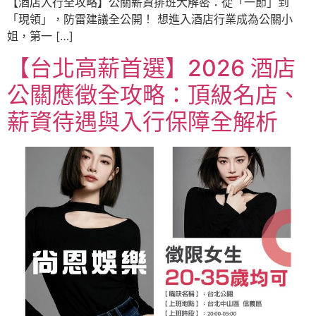
【酒店入行全攻略】公關薪資排班大解密：從「一節」到
「現領」，防雷建議全公開！ 想進入酒店行業成為公關小
姐，第一 […]
【台北高薪首選】2026 酒店
公關應徵全攻略：頂級名店、
薪資待遇與入行保障全解析