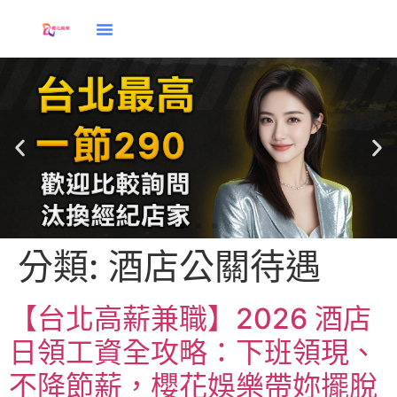
分類:
酒店公關待遇
【台北高薪兼職】2026 酒店
日領工資全攻略：下班領現、
不降節薪，櫻花娛樂帶妳擺脫