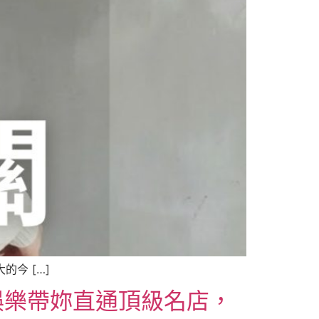
今 […]
娛樂帶妳直通頂級名店，