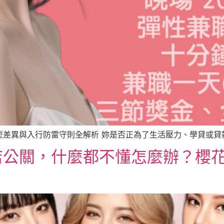
差異與入行防雷守則全解析 妳是否正為了生活壓力、學貸或貸款而
店公關，什麼都不懂怎麼辦？櫻