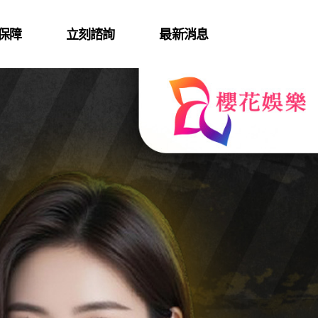
保障
立刻諮詢
最新消息