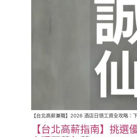
【台北高薪兼職】2026 酒店日領工資全攻略：
【台北高薪指南】挑選