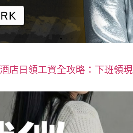
6 酒店日領工資全攻略：下班領