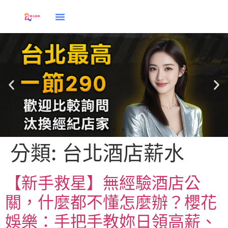
分類:
台北酒店薪水
應徵
【新手救星】無經驗酒店公
關，什麼都不懂怎麼辦？櫻花
娛樂：手把手教妳日領高薪、