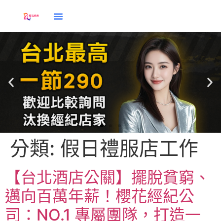
分類:
假日禮服店工作
應徵
【台北酒店公關】擺脫貧窮、
邁向百萬年薪！櫻花經紀公
司：NO.1 專屬團隊，打造一