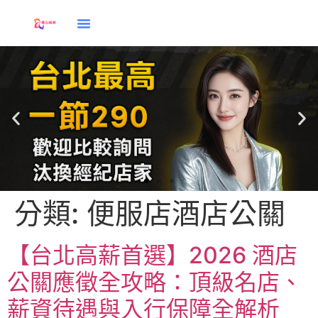
分類:
便服店酒店公關
應徵
【台北高薪首選】2026 酒店
公關應徵全攻略：頂級名店、
薪資待遇與入行保障全解析