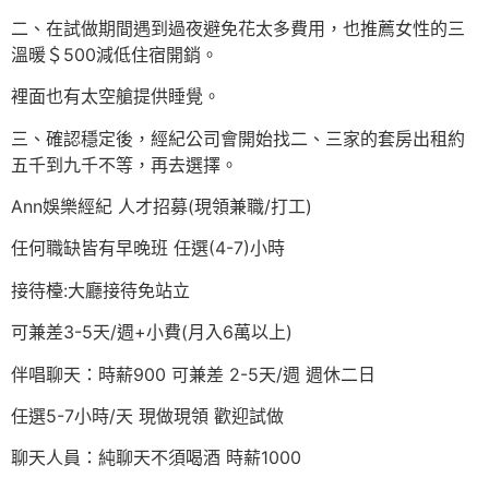
二、在試做期間遇到過夜避免花太多費用，也推薦女性的三
溫暖＄500減低住宿開銷。
裡面也有太空艙提供睡覺。
三、確認穩定後，經紀公司會開始找二、三家的套房出租約
五千到九千不等，再去選擇。
Ann娛樂經紀 人才招募(現領兼職/打工)
任何職缺皆有早晚班 任選(4-7)小時
接待檯:大廳接待免站立
可兼差3-5天/週+小費(月入6萬以上)
伴唱聊天：時薪900 可兼差 2-5天/週 週休二日
任選5-7小時/天 現做現領 歡迎試做
聊天人員：純聊天不須喝酒 時薪1000