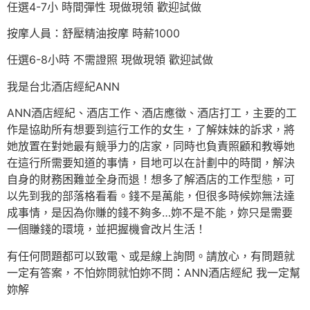
任選4-7小 時間彈性 現做現領 歡迎試做
按摩人員：舒壓精油按摩 時薪1000
任選6-8小時 不需證照 現做現領 歡迎試做
我是台北酒店經紀ANN
ANN酒店經紀、酒店工作、酒店應徵、酒店打工，主要的工
作是協助所有想要到這行工作的女生，了解妹妹的訴求，將
她放置在對她最有競爭力的店家，同時也負責照顧和教導她
在這行所需要知道的事情，目地可以在計劃中的時間，解決
自身的財務困難並全身而退！想多了解酒店的工作型態，可
以先到我的部落格看看。錢不是萬能，但很多時候妳無法達
成事情，是因為你賺的錢不夠多…妳不是不能，妳只是需要
一個賺錢的環境，並把握機會改片生活！
有任何問題都可以致電、或是線上詢問。請放心，有問題就
一定有答案，不怕妳問就怕妳不問：ANN酒店經紀 我一定幫
妳解