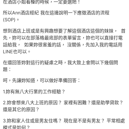
在酒店小姐看檯的時候，一定要選她！
所以Ann酒店經紀 我在這邊說明一下應徵酒店的流程
(SOP)。
想到酒店上班或是有興趣想要了解這個酒店這個的妹妹， 首
先，妳可以在部落格最底部的表單留言，妳也可以直接打電
話給我， 如果妳很害羞的話， 沒關係，先加入我的電話用
LINE也可以。
在還回答妳對這行的疑慮之時，我大致上會問以下幾個問
題：
呵，先讓妳知道，可以做好準備回答：
1.妳有無八大行業的工作經驗？
2.妳會想來八大上班的原因？ 家裡有困難？還是助學貸款？
還是其它的原因？
3.妳和家人住或是男友住嗎？ 現在是不是有男友？ 平常相處
模式是如何？