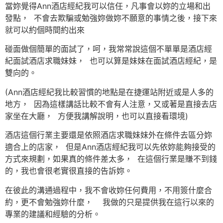
當妳覺得Ann酒店經紀我可以信任，凡事會以妳的立場和出
發點， 不會去欺騙或勉強妳做妳不願意的事情之後，接下來
就可以約個時間約出來
碰面做個簡單的面試了，呵，我常常說這個不單單是酒店經
紀面試酒店求職妹妹， 也可以算是妹妹在面試酒店經紀，是
雙向的。
(Ann酒店經紀我比較習慣的地點是在捷運站附近或是人多的
地方， 因為這樣講話比較不會有人注意，又或著是直接去店
家坐在大廳， 方便我講解說明，也可以直接看環境)
酒店這個行業主要還是依照酒店求職妹妹外在條件去區分妳
適合上的店家， 但是Ann酒店經紀我可以先依妳能夠接受的
方式來規劃，如果真的條件差太多， 在這個行業是賺不到錢
的，我也會很老實很直接的告訴妳。
在彼此的溝通過程中，我不會收妳任何費用，不用簽什麼合
約，更不會勉強妳什麼， 我做的只是提供我在這行以來的
專業的建議和經驗的分析。