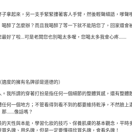
杯子拿起來，另一支手緊緊摟著客人手臂，然後輕聲細語，嗲聲
，喝醉了怎麼辦？而且我喝醉了等一下就不能陪您了，回家還會
您最好了啦…可是老闆您也別喝太多喔，您喝太多我會心疼……
（適度的擁有名牌卻是道德的）
人。我所謂的穿著打扮是指任何一個細節的整體質感，還有整體
體任何一個地方；不管看得到看不到的都要維持乾淨，不然臉上
，那……像話嗎？
美的天性與本能，學習化妝的技巧、保養肌膚的基本觀念，平時
要買名牌、用名牌，但是一定要懂得欣賞名牌，會看名牌！