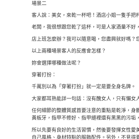
場景二
客人說：美女，來乾一杯吧！酒店小姐一隻手把
老闆，我很想跟您乾了這杯，可是人家酒量不好
店上班怎麼辦？我可以隨意喝，您盡興就好嗎？
以上兩種場景客人的反應會怎樣？
妳會選擇哪種做法呢？
穿著打扮：
千萬別以為「穿著打扮」就一定是要全身名牌。
大家都耳熟能詳一句話：沒有醜女人，只有懶女
任何細節的整體質感首要注意的重點是乾淨，身
黃板牙，指甲不修好、指甲縫裡還有黑黑的污垢
所以先要有良好的生活習慣，然後要發揮女性愛
自己風格、身材特點的服飾配件。另外，不見得