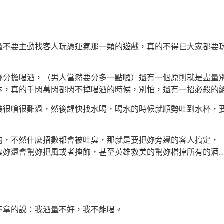
量不要主動找客人玩憑運氣那一類的遊戲，真的不得已大家都要
妳分擔喝酒，（男人當然要分多一點囉）還有一個原則就是盡量
本，真的千閃萬閃都閃不掉喝酒的時候，別怕，還有一招必殺的
裝很嗆很難過，然後趕快找水喝，喝水的時候就順勢吐到水杯，
的，不然什麼招數都會被吐臭，那就是要把妳旁邊的客人搞定，
臭妳還會幫妳把風或者掩飾，甚至英雄救美的幫妳檔掉所有的酒
不拿的說：我酒量不好，我不能喝。