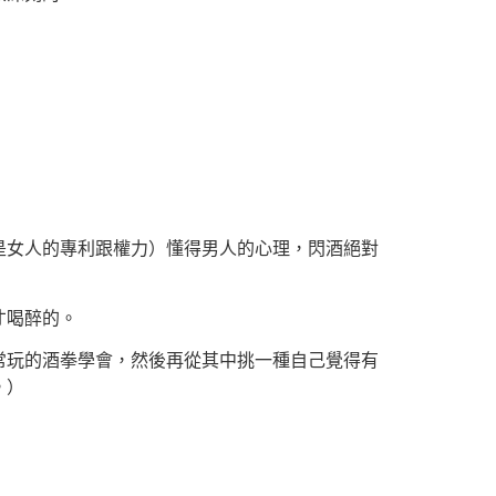
是女人的專利跟權力）懂得男人的心理，閃酒絕對
才喝醉的。
常玩的酒拳學會，然後再從其中挑一種自己覺得有
。）