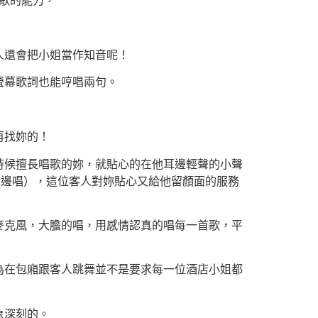
老歌的能力，
人還會把小姐當作知音呢！
螢幕歌詞也能哼唱兩句。
再找妳的！
時候擅長唱歌的妳，就貼心的在他耳邊輕聲的小聲
耳邊唱），這位客人對妳貼心又給他留顏面的服務
麥克風，大膽的唱，用感情認真的唱每一首歌，平
為在包廂跟客人跳舞並不是要求每一位酒店小姐都
象深刻的。