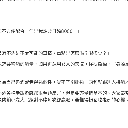
不方便配合，但是我想要日領8000！」
滴酒不沾是不太可能的事情，重點是怎麼喝？喝多少？」
瓶罐裝啤酒的酒量，如果再運用女人的天賦，懂得撒嬌，（撒嬌
因為自己追酒或者逞強個性，受不了別揶揄一兩句就跟別人拼酒
不必各種拳跟遊戲都很精通厲害，但是要盡量把基本的、大家最
能夠輸小贏大（絕對不能每次都贏喔，要懂得扮豬吃老虎的心機