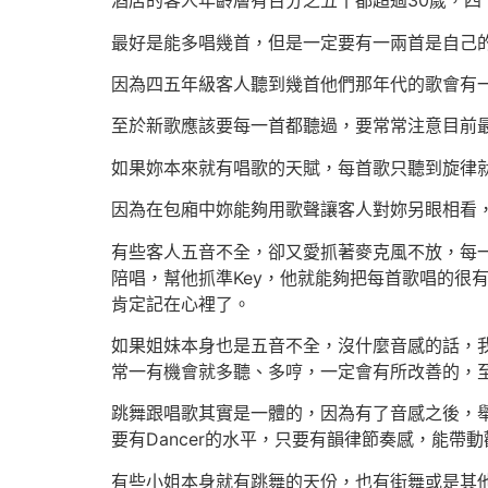
酒店的客人年齡層有百分之五十都超過30歲，四
最好是能多唱幾首，但是一定要有一兩首是自己
因為四五年級客人聽到幾首他們那年代的歌會有
至於新歌應該要每一首都聽過，要常常注意目前
如果妳本來就有唱歌的天賦，每首歌只聽到旋律
因為在包廂中妳能夠用歌聲讓客人對妳另眼相看
有些客人五音不全，卻又愛抓著麥克風不放，每
陪唱，幫他抓準Key，他就能夠把每首歌唱的很
肯定記在心裡了。
如果姐妹本身也是五音不全，沒什麼音感的話，
常一有機會就多聽、多哼，一定會有所改善的，
跳舞跟唱歌其實是一體的，因為有了音感之後，
要有Dancer的水平，只要有韻律節奏感，能帶
有些小姐本身就有跳舞的天份，也有街舞或是其