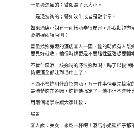
一是憑運氣的；譬如骰子比大小。
二是憑技術的；譬如吹牛或者是數字拳。
如果酒店小姐有一兩樣酒拳很厲害，那我勸妳盡
要把握兩項原則：
盡量找妳旁邊的酒店客人一國，輸的時候有人幫
要見好就收，輸得時候更是不要賭性堅強想要翻
不管什麼酒，該妳喝的時候妳就喝，喝了以後假
偷把酒全都吐到毛巾上了。
不過不管妳用什麼招閃酒，有一件事情要先搞定
最清楚妳在幹嘛，妳把他搞定了，他不但不會吐
用兩個場景來讓大家比較：
場景一
客人說：美女，來乾一杯吧！酒店小姐連杯子都