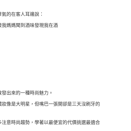
嗲氣的在客人耳邊說：
被我媽媽聞到酒味發現我在酒
散發出來的一種時尚魅力。
濃妝像是大明星，但嘴巴一張開卻是三天沒刷牙的
多注意時尚趨勢，學著以最便宜的代價挑選最適合