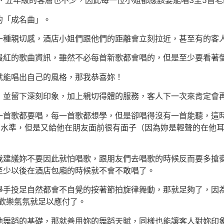
、五年級的客層也不少，因此每一位小姐都應該要能唱3至5首
的「成名曲」。
一種親切感，酒店小姐們跟他們的距離會立刻拉近，甚至有的客
最紅的歌曲資訊，雖然不必每首新歌都會唱的，但是至少要看著
就能唱出自己的風格，那我恭喜妳！
，並留下深刻印象，加上親切得體的服務，客人下一次來肯定會
一首歌都要唱，每一首歌都想學，但是卻唱得沒有一首能聽，這
有水準，但是又給他在朋友面前很有面子（因為妳是輕聲的在他
我建議妳不要因此就怕唱歌，跟朋友們去唱歌的時候反而要多搶
至少以後在酒店包廂的時候就不會不敢唱了。
舉手投足自然都會不自覺的按著節拍旋律舞動，那就足夠了，因
動歡樂氣氛就足以應付了。
他舞蹈的基礎，那就善用妳的舞蹈天賦，同樣也能讓客人對妳印