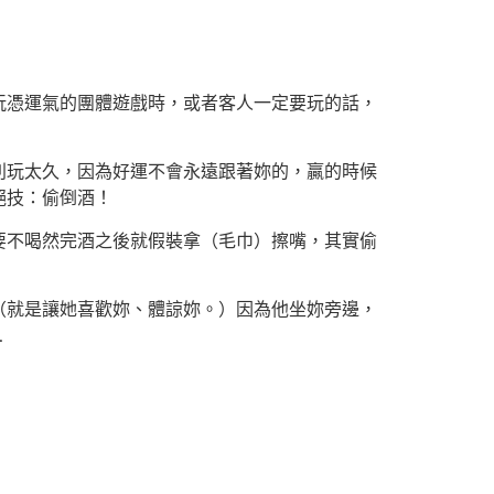
玩憑運氣的團體遊戲時，或者客人一定要玩的話，
別玩太久，因為好運不會永遠跟著妳的，贏的時候
絕技：偷倒酒！
要不喝然完酒之後就假裝拿（毛巾）擦嘴，其實偷
（就是讓她喜歡妳、體諒妳。）因為他坐妳旁邊，
…