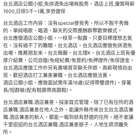
台北酒店公關小姐,免拼酒免出場無脫秀，酒店上班,優質時薪
1600,日保5千~1萬,享勞健保
台北酒店工作內容︰沒有special使背秀，所以不脫不秀舞
的、單純唱歌、喝酒、聊天的交際應酬群聚歡樂模式。
台北應徵酒店公關小姐，一枝草一點露，只要目標理想志氣
在，沒有過不了的難關，台北酒店，台北酒店應徵免拼酒免
出場，推薦朋友來，台北舞廳，台北理K，台北酒店上班有優
厚介紹費，公司自徵/免經紀費/免簽約/免押證件/免保證金，
台北酒店應徵工作外另有廣場賞茶聊天伴遊，高薪現領自由
班，歡迎酒店打工兼差兼職，台北酒店應徵洽黃。
酒店公關小姐，應徵面試需年滿18歲(記得帶雙證件)，穿著
長/短群裝(配有鞋跟帶高跟鞋)。
台北酒店兼職.酒店兼差，採家庭式管理，除了已有住所的酒
店兼職.酒店兼差在地人之外，能讓外縣市來台北台北酒店兼
職.酒店兼差的新人，都能一報到就有舒適的住所，絕不會讓
千里迢迢的台北酒店兼職.酒店兼差遊子，人地生疏流離失
所。