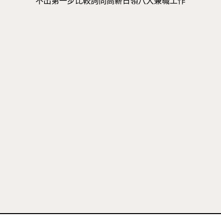
不出第一步比較詢問高薪日領八大兼職工作