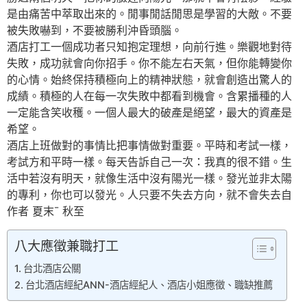
是由痛苦中萃取出來的。閒事閒話閒思是學習的大敵。不要
被失敗嚇到，不要被勝利沖昏頭腦。
酒店打工一個成功者只知抱定理想，向前行進。樂觀地對待
失敗，成功就會向你招手。你不能左右天氣，但你能轉變你
的心情。始終保持積極向上的精神狀態，就會創造出驚人的
成績。積極的人在每一次失敗中都看到機會。含累播種的人
一定能含笑收穫。一個人最大的破產是絕望，最大的資產是
希望。
酒店上班做對的事情比把事情做對重要。平時和考試一樣，
考試方和平時一樣。每天告訴自己一次：我真的很不錯。生
活中若沒有明天，就像生活中沒有陽光一樣。發光並非太陽
的專利，你也可以發光。人只要不失去方向，就不會失去自
作者 夏末¯ 秋至
八大應徵兼職打工
台北酒店公關
台北酒店經紀ANN-酒店經紀人、酒店小姐應徵、職缺推薦