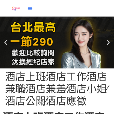
酒店上班∕酒店工作∕酒店
兼職∕酒店兼差∕酒店小姐∕
酒店兼直
酒店公關∕酒店應徵