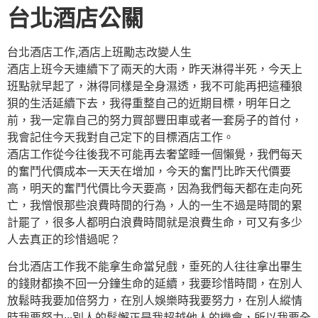
台北酒店公關
台北酒店工作,酒店上班勵志改變人生
酒店上班今天連續下了兩天的大雨，昨天淋得半死，今天上
班點就早起了，淋得同樣是全身濕透，我不可能再把這種狼
狽的生活延續下去，我得重整自己的近期目標，明年日之
前，我一定靠自己的努力買部豐田車或者一套房子的首付，
我會記住今天我對自己定下的目標酒店工作。
酒店工作從今往後我不可能再去奢望睡一個懶覺，我們每天
的奮鬥代價成本一天天在增加，今天的奮鬥比昨天代價要
高，明天的奮鬥代價比今天要高，因為我們每天都在走向死
亡，我憎恨那些浪費時間的行為，人的一生不過是時間的累
計罷了，很多人都明白浪費時間就是浪費生命，可又有多少
人去真正的珍惜過呢？
台北酒店工作我不能拿生命當兒戲，垂死的人往往拿出畢生
的錢財都換不回一分鐘生命的延續，我要珍惜時間，在別人
放鬆時我要加倍努力，在別人娛樂時我要努力，在別人縱情
時我要努力···別人的鬆懈正是我超越他人的機會，所以我要全