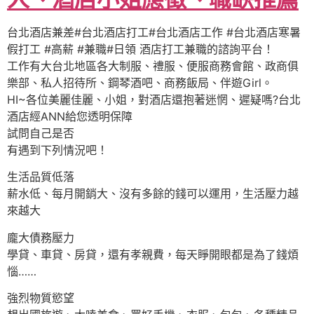
台北酒店兼差#台北酒店打工#台北酒店工作 #台北酒店寒暑
假打工 #高薪 #兼職#日領 酒店打工兼職的諮詢平台！
工作有大台北地區各大制服、禮服、便服商務會館、政商俱
樂部、私人招待所、鋼琴酒吧、商務飯局、伴遊Girl。
HI~各位美麗佳麗、小姐，對酒店還抱著迷惘、遲疑嗎?台北
酒店經ANN給您透明保障
試問自己是否
有遇到下列情況吧！
生活品質低落
薪水低、每月開銷大、沒有多餘的錢可以運用，生活壓力越
來越大
龐大債務壓力
學貸、車貸、房貸，還有孝親費，每天睜開眼都是為了錢煩
惱……
強烈物質慾望