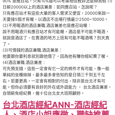
90% 是應召站，只有10%還可以考慮相信教妳怎麼辯真假 (1)
日薪20000以上的酒店兼差：如同應召站，怎說呢？
只有應召站才有這些大量的客人需求又便宜，20000來說一
天要接5個才有喔，以酒店不出場行情最少2500~10000。
(2)不用喝酒的酒店兼職.酒店兼差也是應召站喔：
說不用喝酒只有應召站才有可能喔，酒店是不可能不喝酒，
就說是酒店了，在賣酒的地方上班有可能不喝酒嗎？別天真
了。
(3)可借錢的酒店兼職.酒店兼差：
他要跟你要利息就別跟他借了，因為他有賺你經紀費了喔。
(4)酒店兼職.酒店兼差︰
可先預支錢，這些一定會有它一定的條件才有可能，像一般
單純的坐檯妹妹，最多最多會告知的是日領三千到五千左
右。若要更高，一定會有相對的付出，除非是台北才有可
能。但你必須要有良好的外在或外語能力 ， 台北酒店兼差，
自領薪免經紀費，幾十位台北女大班照顧妳。
台北酒店經紀ANN-酒店經紀
人、酒店小姐應徵、職缺推薦