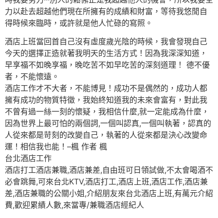
力以赴去超越他們現在所擁有的成績和財富，等待我悠閒自
得時候來臨時，或許就是他人忙碌的寫照。
酒店上班當回首自己沒有虛度歲光陰的時候，我會發現自己
今天的選擇正造就著我明天的生活方式！因為我深深知道，
早享福不如晚享福，晚吃苦不如早吃苦的深刻道理！ 德不優
者，不能懷遠。
酒店工作才不大者，不能博見！成功不是偶然的，成功人都
擁有成功的物質特徵，我始終知道我的未來會富有，對此我
不曾有過一絲一刻的懷疑，我相信什麼,就一定能成為什麼，
因為世界上最可怕的兩個詞,一個叫認真,一個叫執著，認真的
人從來都是苛刻的改變自己，執著的人從來都是決心改變命
運！相信我也能！–楓 作者 楓
台北酒店工作
酒店打工酒店兼職,酒店兼差,自由班可日領試做,不太會喝酒不
必會跳舞,可來台北KTV,酒店打工,酒店上班,酒店工作,酒店兼
差,酒店兼職的公關小姐,介紹朋友來台北酒店上班,有萬元介紹
費,歡迎累績人數,來當專/兼職酒店經紀人