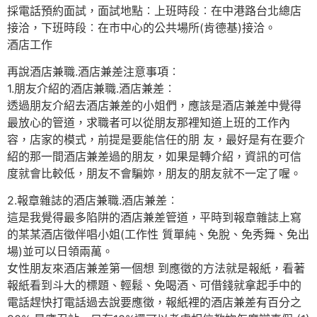
採電話預約面試，面試地點︰上班時段︰在中港路台北總店
接洽，下班時段︰在市中心的公共場所(肯德基)接洽。
酒店工作
再說酒店兼職.酒店兼差注意事項︰
1.朋友介紹的酒店兼職.酒店兼差︰
透過朋友介紹去酒店兼差的小姐們，應該是酒店兼差中覺得
最放心的管道，求職者可以從朋友那裡知道上班的工作內
容，店家的模式，前提是要能信任的朋 友，最好是有在要介
紹的那一間酒店兼差過的朋友，如果是轉介紹，資訊的可信
度就會比較低，朋友不會騙妳，朋友的朋友就不一定了喔。
2.報章雜誌的酒店兼職.酒店兼差︰
這是我覺得最多陷阱的酒店兼差管道，平時到報章雜誌上寫
的某某酒店徵伴唱小姐(工作性 質單純、免脫、免秀舞、免出
場)並可以日領兩萬。
女性朋友來酒店兼差第一個想 到應徵的方法就是報紙，看著
報紙看到斗大的標題、輕鬆、免喝酒、可借錢就拿起手中的
電話趕快打電話過去說要應徵，報紙裡的酒店兼差有百分之