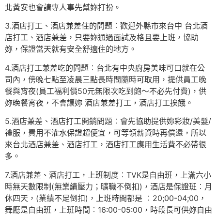
北黃安也會請專人事先幫妳打扮。
3.酒店打工、酒店兼差住的問題︰歡迎外縣市來台中 台北酒
店打工、酒店兼差，只要妳通過面試及格且要上班，協助
妳，保證當天就有安全舒適住的地方。
4.酒店打工兼差吃的問題︰台北有中央廚房美味可口就在公
司內，傍晚七點至凌晨三點長時間隨時可取用，提供員工晚
餐與宵夜(員工福利價50元無限次吃到飽～不必先付費)，供
妳晚餐宵夜，不會讓妳 酒店兼差打工，酒店打工挨餓。
5.酒店兼差、酒店打工開銷問題︰會先協助提供妳彩妝/美髮/
禮服，費用不灌水保證超便宜，可等領薪資時再償還，所以
來台北酒店兼差、酒店打工，酒店打工應用生活費不必帶很
多。
7.酒店兼差、酒店打工，上班制度︰TVK是自由班，上滿六小
時無天數限制(無業績壓力；曠職不倒扣)，酒店是保證班︰月
休四天，(業績不足倒扣)，上班時間都是 ︰20;00-04;00，
舞廳是自由班，上班時間︰16:00-05:00，時段長可供妳自由