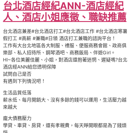
台北酒店經紀ANN-酒店經紀
人、酒店小姐應徵、職缺推薦
台北酒店兼差#台北酒店打工#台北酒店工作 #台北酒店寒暑
假打工 #高薪 #兼職#日領 酒店打工兼職的諮詢平台！
工作有大台北地區各大制服、禮服、便服商務會館、政商俱
樂部、私人招待所、鋼琴酒吧、商務飯局、伴遊Girl。
HI~各位美麗佳麗、小姐，對酒店還抱著迷惘、遲疑嗎?台北
酒店經ANN給您透明保障
試問自己是否
有遇到下列情況吧！
生活品質低落
薪水低、每月開銷大、沒有多餘的錢可以運用，生活壓力越
來越大
龐大債務壓力
學貸、車貸、房貸，還有孝親費，每天睜開眼都是為了錢煩
惱……