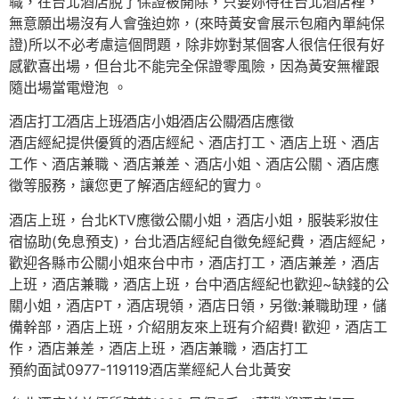
職，在台北酒店脫了保證被開除，只要妳待在台北酒店裡，
無意願出場沒有人會強迫妳，(來時黃安會展示包廂內單純保
證)所以不必考慮這個問題，除非妳對某個客人很信任很有好
感歡喜出場，但台北不能完全保證零風險，因為黃安無權跟
隨出場當電燈泡 。
酒店打工∕酒店上班∕酒店小姐∕酒店公關∕酒店應徵
酒店經紀提供優質的酒店經紀、酒店打工、酒店上班、酒店
工作、酒店兼職、酒店兼差、酒店小姐、酒店公關、酒店應
徵等服務，讓您更了解酒店經紀的實力。
酒店上班，台北KTV應徵公關小姐，酒店小姐，服裝彩妝住
宿協助(免息預支)，台北酒店經紀自徵免經紀費，酒店經紀，
歡迎各縣市公關小姐來台中市，酒店打工，酒店兼差，酒店
上班，酒店兼職，酒店上班，台中酒店經紀也歡迎~缺錢的公
關小姐，酒店PT，酒店現領，酒店日領，另徵:兼職助理，儲
備幹部，酒店上班，介紹朋友來上班有介紹費! 歡迎，酒店工
作，酒店兼差，酒店上班，酒店兼職，酒店打工
預約面試0977-119119酒店業經紀人台北黃安