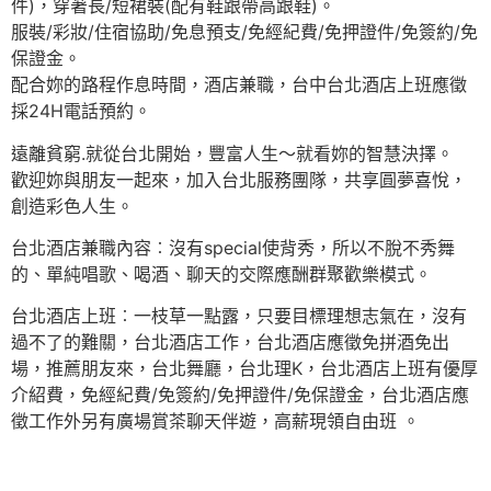
件)，穿著長/短裙裝(配有鞋跟帶高跟鞋)。
服裝/彩妝/住宿協助/免息預支/免經紀費/免押證件/免簽約/免
保證金。
配合妳的路程作息時間，酒店兼職，台中台北酒店上班應徵
採24H電話預約。
遠離貧窮.就從台北開始，豐富人生～就看妳的智慧決擇。
歡迎妳與朋友一起來，加入台北服務團隊，共享圓夢喜悅，
創造彩色人生。
台北酒店兼職內容︰沒有special使背秀，所以不脫不秀舞
的、單純唱歌、喝酒、聊天的交際應酬群聚歡樂模式。
台北酒店上班︰一枝草一點露，只要目標理想志氣在，沒有
過不了的難關，台北酒店工作，台北酒店應徵免拼酒免出
場，推薦朋友來，台北舞廳，台北理K，台北酒店上班有優厚
介紹費，免經紀費/免簽約/免押證件/免保證金，台北酒店應
徵工作外另有廣場賞茶聊天伴遊，高薪現領自由班 。