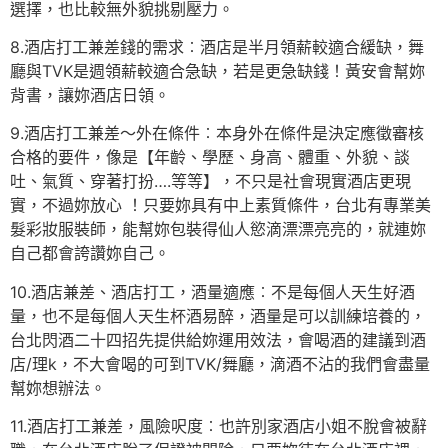
選擇，也比較無外貌挑剔壓力。
8.酒店打工兼差錢的需求︰酒店是半月領薪較適合緩缺，舞
廳與TVK是週領薪較適合急缺，若是更急缺錢！黃安會幫妳
背書，讓妳酒店日領。
9.酒店打工兼差～外在條件︰本身外在條件是決定應徵審核
合格的要件，像是【年齡、學歷、身高、體重、外貌、談
吐、氣質、穿著打扮….等等】，不只是社會現實酒店更現
實，不過妳放心 ！只要妳具有中上素質條件，台北有專業美
髮彩妝服裝師，能幫妳包裝得仙人慾滴漂漂亮亮的，就連妳
自己都會誇讚妳自己。
10.酒店兼差、酒店打工，酒量適應︰不是每個人天生好酒
量，也不是每個人天生杯酒易醉，酒量是可以訓練培養的，
台北閃酒二十四招先提供給妳運用效法，會喝酒的建議到酒
店/理k，不大會喝的可到TVK/舞廳，滴酒不沾的我們會盡量
幫妳想辦法。
11.酒店打工兼差，風險呎度︰也許別家酒店小姐不脫會被辭