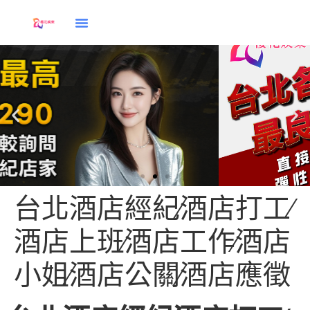
台北酒店經紀∕酒店打工∕
酒店上班∕酒店工作∕酒店
酒店兼直
小姐∕酒店公關∕酒店應徵