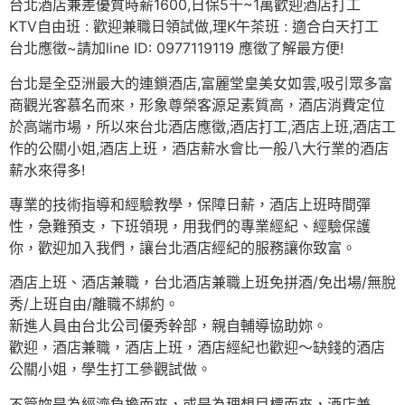
台北酒店兼差優質時薪1600,日保5千~1萬歡迎酒店打工
KTV自由班 : 歡迎兼職日領試做,理K午茶班 : 適合白天打工
台北應徵~請加line ID: 0977119119 應徵了解最方便!
台北是全亞洲最大的連鎖酒店,富麗堂皇美女如雲,吸引眾多富
商觀光客慕名而來，形象尊榮客源足素質高，酒店消費定位
於高端市場，所以來台北酒店應徵,酒店打工,酒店上班,酒店工
作的公關小姐,酒店上班，酒店薪水會比一般八大行業的酒店
薪水來得多!
專業的技術指導和經驗教學，保障日薪，酒店上班時間彈
性，急難預支，下班領現，用我們的專業經紀、經驗保護
你，歡迎加入我們，讓台北酒店經紀的服務讓你致富。
酒店上班、酒店兼職，台北酒店兼職上班免拼酒/免出場/無脫
秀/上班自由/離職不綁約。
新進人員由台北公司優秀幹部，親自輔導協助妳。
歡迎，酒店兼職，酒店上班，酒店經紀也歡迎～缺錢的酒店
公關小姐，學生打工參觀試做。
不管妳是為經濟負擔而來，或是為理想目標而來，酒店兼