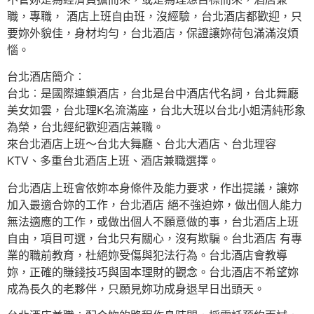
職，專職， 酒店上班自由班，沒經驗，台北酒店都歡迎，只
要妳外貌佳，身材均勻，台北酒店，保證讓妳荷包滿滿沒煩
惱。
台北酒店簡介︰
台北︰是國際連鎖酒店，台北是台中酒店代名詞，台北舞廳
美女如雲，台北理K名流滿座，台北大班以台北小姐清純形象
為榮，台北經紀歡迎酒店兼職。
來台北酒店上班～台北大舞廳、台北大酒店、台北理容
KTV、多重台北酒店上班、酒店兼職選擇。
台北酒店上班會依妳本身條件及能力要求，作出提議，讓妳
加入最適合妳的工作，台北酒店 絕不強迫妳，做出個人能力
無法適應的工作，或做出個人不願意做的事，台北酒店上班
自由，項目可選，台北只有關心，沒有欺騙。台北酒店 有專
業的職前教育，杜絕妳受傷與犯法行為。台北酒店會教導
妳，正確的賺錢技巧與固本理財的觀念。台北酒店不希望妳
成為長久的老夥伴，只願見妳功成身退早日出頭天。