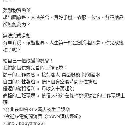
強烈物質慾望
想出國旅遊、大嗑美食、買好手機、衣服、包包、各種精品
卻無能為力？
無法完成夢想
有車有房、環遊世界、人生第一桶金創業老闆夢，你完成幾
項了呢？
給自己一個改變的機會！
我們將提供妳完善的工作環境。
簡單的工作內容 > 接待客人 桌面服務 倒倒酒水
自由的彈性報班 > 依照自身空暇時間彈性排班
優渥的薪資福利 > 月收入十萬起跳
高檔的上班環境 > 依個人的外在條件挑選適合的工作環境上
班
?台北夜總會KTV酒店夜生活娛樂
?歡迎來電詢問消費《#ANN酒店經紀》
?Line：babyann321