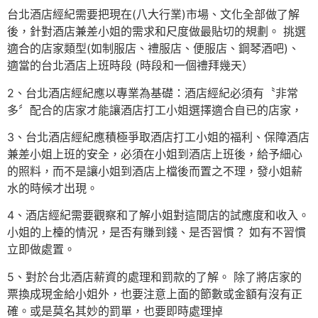
台北酒店經紀需要把現在(八大行業)市場、文化全部做了解
後，針對酒店兼差小姐的需求和尺度做最貼切的規劃。 挑選
適合的店家類型(如制服店、禮服店、便服店、鋼琴酒吧)、
適當的台北酒店上班時段 (時段和一個禮拜幾天）
2、台北酒店經紀應以專業為基礎：酒店經紀必須有〝非常
多〞配合的店家才能讓酒店打工小姐選擇適合自已的店家，
3、台北酒店經紀應積極爭取酒店打工小姐的福利、保障酒店
兼差小姐上班的安全，必須在小姐到酒店上班後，給予細心
的照料，而不是讓小姐到酒店上檔後而置之不理，發小姐薪
水的時候才出現。
4、酒店經紀需要觀察和了解小姐對這間店的試應度和收入。
小姐的上檯的情況，是否有賺到錢、是否習慣？ 如有不習慣
立即做處置。
5、對於台北酒店薪資的處理和罰款的了解。 除了將店家的
票換成現金給小姐外，也要注意上面的節數或金額有沒有正
確。或是莫名其妙的罰單，也要即時處理掉