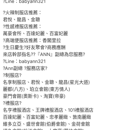
?Line：babyann321
?火辣制服店推薦：
君悅、龍昌、金聰
?性感禮服店推薦：
萬豪會所、百達妃麗、百富妃麗
?高端便服店推薦：香閣里拉
?生日慶生?好友聚會?商務應酬
來店幹部指名??『ANN』副總為您服務?
?Line：babyann321
?Ann副總 ?服務店家?
?制服店?
名享制服店、君悅、金聰、龍昌(星光大道)
麗都(八方)、珀立會館(東方情人)
豪門會館(奧斯卡)、淘寶(帝豪)
?禮服店?
名亨禮服酒店、王牌禮服酒店、101禮服酒店
百達妃麗、百富妃麗、忠孝麗緻、敦南麗緻
維多立亞、盛世會館(伯爵會館)、金荷會館