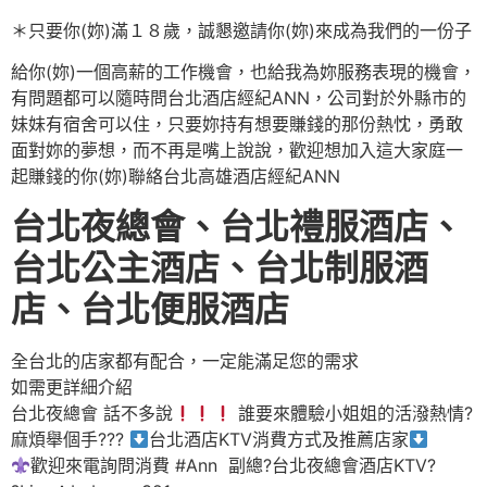
＊只要你(妳)滿１８歲，誠懇邀請你(妳)來成為我們的一份子
給你(妳)一個高薪的工作機會，也給我為妳服務表現的機會，
有問題都可以隨時問台北酒店經紀ANN，公司對於外縣市的
妹妹有宿舍可以住，只要妳持有想要賺錢的那份熱忱，勇敢
面對妳的夢想，而不再是嘴上說說，歡迎想加入這大家庭一
起賺錢的你(妳)聯絡台北高雄酒店經紀ANN
台北夜總會、台北禮服酒店、
台北公主
酒
店、台北制服酒
店、台北便服酒店
全台北的店家都有配合，一定能滿足您的需求
如需更詳細介紹
台北夜總會 話不多說
誰要來體驗小姐姐的活潑熱情?
麻煩舉個手???
台北酒店KTV消費方式及推薦店家
歡迎來電詢問消費 #Ann 副總?台北夜總會酒店KTV?