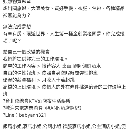
強烈物質慾望
想出國旅遊、大嗑美食、買好手機、衣服、包包、各種精品
卻無能為力？
無法完成夢想
有車有房、環遊世界、人生第一桶金創業老闆夢，你完成幾
項了呢？
給自己一個改變的機會！
我們將提供妳完善的工作環境。
簡單的工作內容 > 接待客人 桌面服務 倒倒酒水
自由的彈性報班 > 依照自身空暇時間彈性排班
優渥的薪資福利 > 月收入十萬起跳
高檔的上班環境 > 依個人的外在條件挑選適合的工作環境上
班
?台北夜總會KTV酒店夜生活娛樂
?歡迎來電詢問消費《#ANN酒店經紀》
?Line：babyann321
飯局小姐,酒店小姐,公關小姐,禮服酒店小姐,公主酒店小姐,便