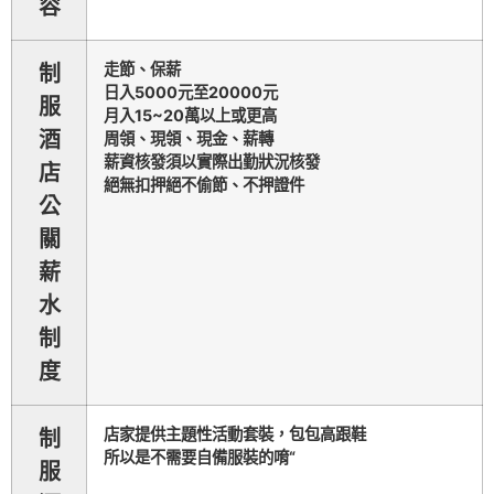
容
走節、保薪
制
日入5000元至20000元
服
月入15~20萬以上或更高
酒
周領、現領、現金、薪轉
薪資核發須以實際出勤狀況核發
店
絕無扣押絕不偷節、不押證件
公
關
薪
水
制
度
店家提供主題性活動套裝，包包高跟鞋
制
所以是不需要自備服裝的唷“
服