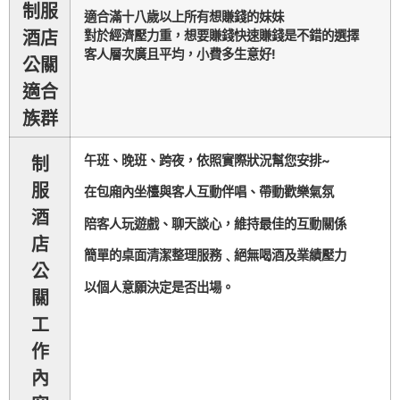
制服
適合滿十八歲以上所有想賺錢的妹妹
酒店
對於經濟壓力重，想要賺錢快速賺錢是不錯的選擇
客人層次廣且平均，小費多生意好!
公關
適合
族群
午班、晚班、跨夜，依照實際狀況幫您安排~
制
服
在包廂內坐檯與客人互動
伴唱、帶動歡樂
氣氛
酒
陪客人玩遊戲、聊天談心，維持最佳的互動關係
店
簡單的桌面清潔整
理服務﹑
絕無喝酒及業績壓力
公
以個人意願決定是否出場。
關
工
作
內