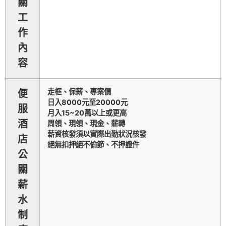
關
工
作
內
容
走框、保薪、專案價
便
日入8000元至20000元
服
月入15~20萬以上或更高
酒
周領、現領、現金、薪轉
薪資核發須以實際出勤狀況核發
店
絕無扣押絕不偷節、不押證件
公
關
薪
水
制