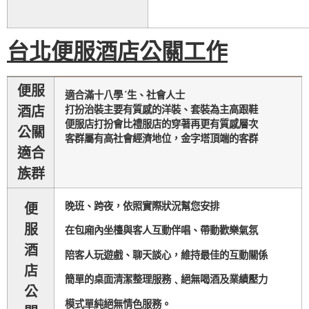
台北便服酒店公關工作
便服
適合滿十八學ˊ生、社會人士
酒店
打扮治裝主要有質感的洋裝、套裝為主高跟鞋
便服店打扮會比禮服店的穿著再更有質感層次
公關
客群屬有高社會經濟地位，金字塔頂端的客群
適合
族群
晚班、跨夜，依照實際狀況幫您安排
便
服
在包廂內坐檯與客人互動
伴唱、帶動歡樂
氣氛
酒
陪客人玩遊戲、聊天談心，維持最佳的互動關係
店
簡單的桌面清潔整
理服務﹑
絕無喝酒及業績壓力
公
模式單純絕無情色服務。