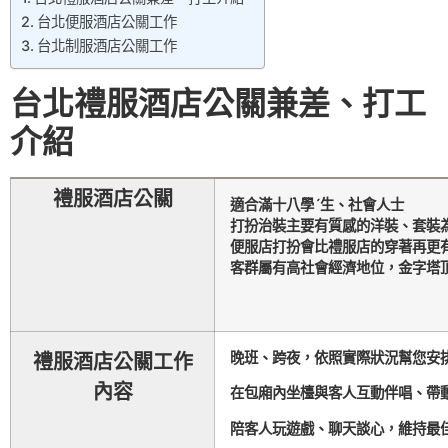
台北便服酒店公關工作
台北制服酒店公關工作
台北禮服酒店公關兼差、打工
介紹
禮服酒店公關
適合滿十八學ˊ生、社會人士
打扮治裝主要有質感的洋裝、套裝
便服店打扮會比禮服店的穿著再更
客群屬有高社會經濟地位，金字塔
晚班、跨夜，依照實際狀況幫您安
禮服酒店公關工作
內容
在包廂內坐檯與客人互動
伴唱、帶
陪客人玩遊戲、聊天談心，維持最