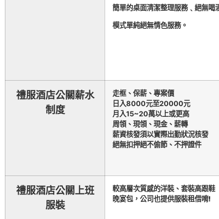
簡單的桌面清潔整
理服務﹑
絕無喝
模式單純絕無情色服務。
走框、保薪、專案價
禮服酒店公關薪水
日入8000元至20000元
制度
月入15~20萬以上或更高
周領、現領、現金、薪轉
薪資核發須以實際出勤狀況核發
絕無扣押絕不偷節、不押證件
較高層次質感的洋裝、套裝高跟鞋
禮服酒店公關上班
晚宴包，
公司也提供服裝租借唷!
服裝