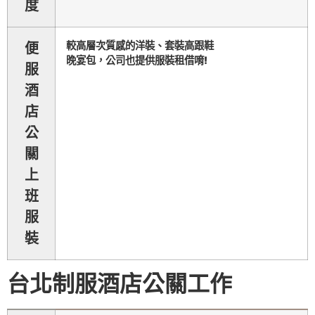
度
較高層次質感的洋裝、套裝高跟鞋
便
晚宴包，
公司也提供服裝租借唷!
服
酒
店
公
關
上
班
服
裝
台北制服酒店公關工作