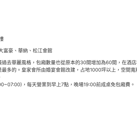
樓
原大富豪、華納、松江會館
過去華麗風格，包廂數量也從原本的30間增加為60間，在酒
最多的。皇家會所由婚宴會館改建，占地1000坪以上，空間寬
。
1:00~07:00)，每天營業到早上7點，晚場19:00前成桌免包廂費。