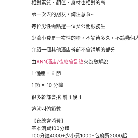
相對素質、顏值、身材也相對的高
第一次去的朋友，請注意囉~
每位男性需點選一位女公關服務生
少爺小費是一次性的唷，不論待多久，不論幾個
介紹一個其他酒店幹部不會講解的部分
由
ANN酒店/夜總會副總
來為您解說
1 個鐘 = 6 節
1 節 = 10 分鐘
很多幹部會搶 前 1 後 1
這就叫偷節數
【夜總會消費】
基本消費100分鐘
100分鐘4000+少小費1000+包廂費2000起