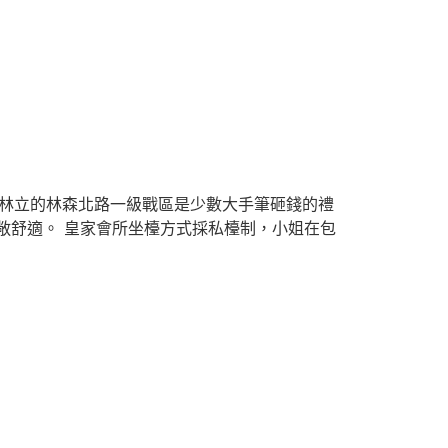
店林立的林森北路一級戰區是少數大手筆砸錢的禮
敞舒適。 皇家會所坐檯方式採私檯制，小姐在包