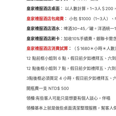
皇家禮服酒店桌面
： 以人數計算，1~3人＄200
皇家禮服酒店
包廂費
： 小包 $1000（1~3人）
皇家禮服酒店酒水
：啤酒30~45／罐。洋酒統一
皇家禮服酒店刷卡
：加收10%手續費。銀聯卡需含有V
皇家禮服酒店
消費試算
：
（＄1680＊小時＊人
12 點前框小姐到 6 點，假日前夕如禮拜五、六到 
12 點後框小姐到 7 點，假日前夕如禮拜五、六到 
3點後框必須買足 4 小時，假日前夕如禮拜五、六
開瓶費一支 NTD$ 500
領檯:有些客人可能只是想要有個人談心，伴唱
領檯基本上就是做些桌面清潔整理服務，幫客人