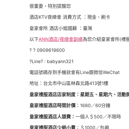
很重要，特別提醒您
酒店KTV夜總會 消費方式 ：現金、刷卡
皇家會所 酒店小姐國籍 ：臺灣
以下
ANN酒店/夜總會副總
為您介紹皇家會所(禮
? ? 0909619600
?Line? : babyann321
​電話號碼存到手機就會有Line跟微信WeChat​​​
地址：台北市中山區林森北路413號1樓
皇家禮服酒店店家制度
：星期五、星期六、活動
皇家禮服酒店時間計價
：1680／60分鐘
皇家禮服酒店人頭費：
一個人＄500／不限時
皇家禮服酒店少爺小費
：＄1000／包廂