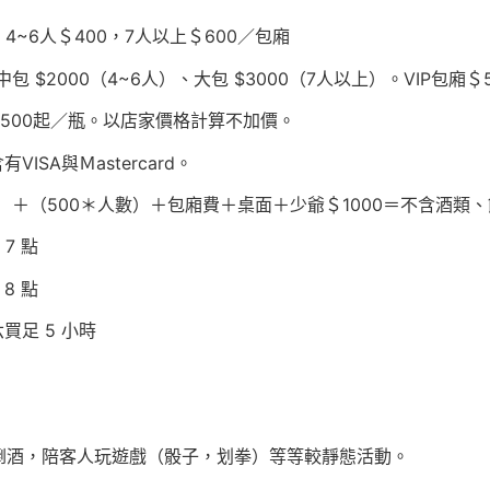
，4~6人＄400，7人以上＄600／包廂
、中包 $2000（4~6人）、大包 $3000（7人以上）。VIP包廂＄5
1500起／瓶。以店家價格計算不加價。
ISA與Ｍastercard。
數）＋（500＊人數）＋包廂費＋桌面＋少爺＄1000＝不含酒類
7 點
8 點
買足 5 小時
倒酒，陪客人玩遊戲（骰子，划拳）等等較靜態活動。