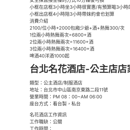
女生採直接坐檯的方式10分鐘後可換
小框在店框3小時坐3小時很實惠/有預算喝3小時
小框出店框4小時陪3小時帶妹約會也划算
消費介紹
2100/位小時+2000包廂少爺+酒+熱舞300/次
1位兩小時熱舞兩次=6800+酒
2位兩小時熱舞兩次=11600+酒
3位兩小時熱舞兩次=16400+酒
啤酒40洋酒1000起
台北名花酒店-公主店店
類型：公主酒店/制服酒店
地址：台北市中山區南京東路二段11號
營業時間：PM 08：00~AM 06:00
座台方式：看台製，私台
名花酒店工作資訊
工作職缺：公關
工作時間：