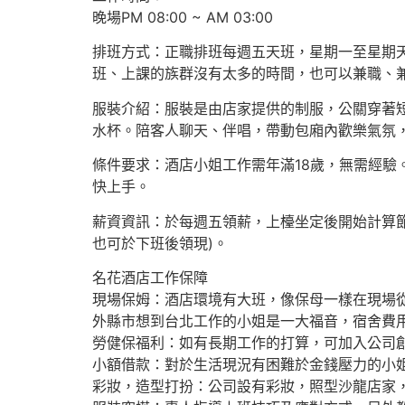
晚場PM 08:00 ~ AM 03:00
排班方式：正職排班每週五天班，星期一至星期
班、上課的族群沒有太多的時間，也可以兼職、
服裝介紹：服裝是由店家提供的制服，公關穿著短
水杯。陪客人聊天、伴唱，帶動包廂內歡樂氣氛
條件要求：酒店小姐工作需年滿18歲，無需經
快上手。
薪資資訊：於每週五領薪，上檯坐定後開始計算節
也可於下班後領現)。
名花酒店工作保障
現場保姆：酒店環境有大班，像保母一樣在現場
外縣市想到台北工作的小姐是一大福音，宿舍費用
勞健保福利：如有長期工作的打算，可加入公司
小額借款：對於生活現況有困難於金錢壓力的小
彩妝，造型打扮：公司設有彩妝，照型沙龍店家