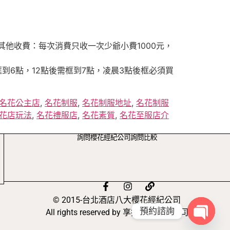
其他收費：每次消費只收一次少爺小費1000元，
到6點，12點後需框到7點，凌晨3點後框必須買
名花公主店
,
名花制服
,
名花制服地址
,
名花制服
花店玩法
,
名花禮服店
,
名花素質
,
名花至服店介
詢問櫻花經紀公司詢問比較
© 2015-台北酒店八大櫻花經紀公司
預約諮詢
All rights reserved by 享投行銷有限公司