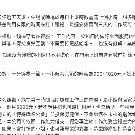
天任選五天班，午場或晚場於每日上班時數需滿七個小時，想多賺
兼差利用有限的時間來打工賺錢，每週安排兩到三天的工作既可
禮服、領檯穿著長禮服。 工作內容：於包廂內做好桌面服務(
，與客人保持良好互動。不需要打電話給客人，也沒有訂桌、業
驗。如果沒有經驗的小姐也不用擔心，在開始上班前會有職前訓練
數，十分鐘為一節，一小時共六節的時薪為900~1020元。試
從旁照顧，能在第一時間協助處理工作上的問題，是小姐與店家
一個月5000元，若不想住宿也可幫忙租屋，也會給予一些租
創立的「特殊職業公會」並投保勞健保，不會讓您在未來的退休
姐，本公司可依照工作能力借支，讓您專注於工作免受金錢壓力
，如果不會打扮的小姐，也可讓專業的彩妝，造型師為您打造自