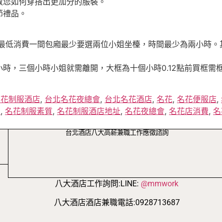
教您如何穿搭出更加分的服裝。
節禮品。
，最低消費一間包廂最少要選兩位小姐坐檯，時間最少為兩小時。
時，三個小時小姐就需離開，大框為十個小時0.12點前買框需框
名花制服酒店
,
台北名花夜總會
,
台北名花酒店
,
名花
,
名花便服店
,
法
,
名花制服素質
,
名花制服酒店地址
,
名花夜總會
,
名花店消費
,
名
台北酒店八大高薪兼職工作應徵諮詢
/
八大酒店工作詢問:LINE:
@mmwork
八大酒店酒店兼職電話:0928713687