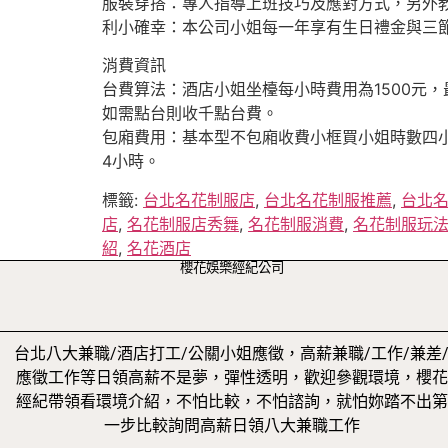
服裝穿搭：專人指導上班技巧及應對方式，另外
利小確幸：本公司小姐每一年享有生日禮金與三
消費資訊
台費算法：酒店小姐坐檯每小時費用為1500元
如需點台則收千點台費。
包廂費用：基本型不包廂收費小框買小姐時數四小
4小時。
標籤:
台北名花制服店
,
台北名花制服推薦
,
台北
店
,
名花制服店秀舞
,
名花制服消費
,
名花制服玩
紹
,
名花酒店
櫻花娛樂經紀公司
台北八大兼職/酒店打工/公關小姐應徵，高薪兼職/工作/兼差
應徵工作等日領高薪不是夢，彈性透明，歡迎參觀環境，櫻花
經紀帶領看環境介紹，不怕比較，不怕諮詢，就怕妳踏不出第
一步比較詢問高薪日領八大兼職工作