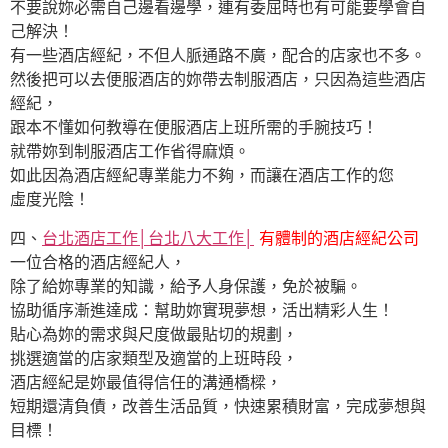
不要說妳必需自己邊看邊學，連有委屈時也有可能要學會自
己解決！
有一些酒店經紀，不但人脈通路不廣，配合的店家也不多。
然後把可以去便服酒店的妳帶去制服酒店，只因為這些酒店
經紀，
跟本不懂如何教導在便服酒店上班所需的手腕技巧！
就帶妳到制服酒店工作省得麻煩。
如此因為酒店經紀專業能力不夠，而讓在酒店工作的您
虛度光陰！
四、
台北酒店工作│台北八大工作│
有體制的酒店經紀公司
一位合格的酒店經紀人，
除了給妳專業的知識，給予人身保護，免於被騙。
協助循序漸進達成：幫助妳實現夢想，活出精彩人生！
貼心為妳的需求與尺度做最貼切的規劃，
挑選適當的店家類型及適當的上班時段，
酒店經紀是妳最值得信任的溝通橋樑，
短期還清負債，改善生活品質，快速累積財富，完成夢想與
目標！