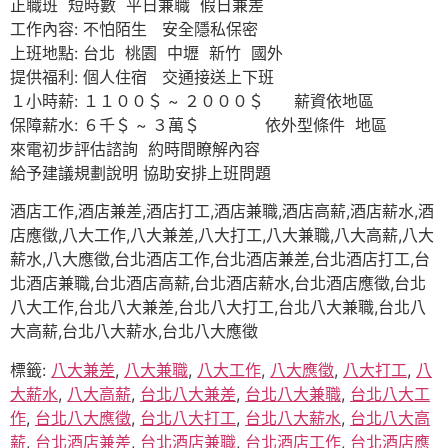
正職班 短時數 平日兼職 假日兼差
工作內容: 不怕陌生 安全隱私保密
上班地點: 台北 桃園 中壢 新竹 國外
提供福利: 個人住宿 交通接送上下班
１小時薪: １１００＄ ~ ２０００＄ 薪資依地區
保障薪水: ６千＄ ~ ３萬＄ 依外型條件 地區
來電初步評估諮詢 約時間瞭解內容
給予建議規劃說明 協助安排上班問題
酒店工作,酒店兼差,酒店打工,酒店兼職,酒店高薪,酒店薪水,酒
店應徵,八大工作,八大兼差,八大打工,八大兼職,八大高薪,八大
薪水,八大應徵,台北酒店工作,台北酒店兼差,台北酒店打工,台
北酒店兼職,台北酒店高薪,台北酒店薪水,台北酒店應徵,台北
八大工作,台北八大兼差,台北八大打工,台北八大兼職,台北八
大高薪,台北八大薪水,台北八大應徵
標籤:
八大兼差
,
八大兼職
,
八大工作
,
八大應徵
,
八大打工
,
八
大薪水
,
八大高薪
,
台北八大兼差
,
台北八大兼職
,
台北八大工
作
,
台北八大應徵
,
台北八大打工
,
台北八大薪水
,
台北八大高
薪
,
台北酒店兼差
,
台北酒店兼職
,
台北酒店工作
,
台北酒店應