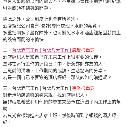
也有人事應徵部門的辦公室，不用擔心會找不到酒店經紀琳
琳姐或領不到錢的問題。
除此之外，公司制度上也會有所差別。
酒店經紀公司會有(會計)專門處理水水們的薪資。
多重把關多了層保障外，也可避免水水和酒店經紀因薪資上
的誤會而鬧的不愉快！
二、
台北酒店工作│台北八大工作│
感覺很重要
酒店經紀人是和自己在未來工作上很重要的伙伴，
是妳在這行工作的這段日子中，扮演亦師亦友的人！
上班前的溝通、工作期間的協調、生活點滴的分享。
若是一個自己不喜歡的酒店經紀，那又該如何溝通呢？
三、台北酒店工作│台北八大工作│
專業很重要
對新進酒店兼職的妳來說，找酒店經紀人，
無非就是希望利用他們的專業來給予在這圈子內工作上的幫
助。
若只光會帶妳進去店家上班，然後時間到了領錢的酒店經
紀，