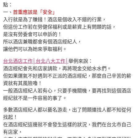
點：
一、
首重應該是「安全」
入行就是為了賺錢！酒店是個收入不錯的行業，
但這份工作若在勞健保福利或是薪資上有問題的話，
是沒有勞委會可以申訴的！
所以酒店兼職都會有個酒店經紀人，
讓他們可以為她來爭取福利。
台北酒店工作│台北八大工作│
舉例來說：
酒店經紀會先和店家請款，再將現金交給水水們。
但如果運氣不好遇到不正派的酒店經紀，那麼自己辛苦的薪
資就有其風險嚕！
一般酒店經紀人若有心，只要手機關機，要再找到這個酒店
經紀就不是一件容易的事了。
多數酒店經紀人都以藝名游走，出了問題連找人都不知從何
找起！
在酒店經紀這邊就不會發生這樣的狀況，我們在台北市自己
有店家，