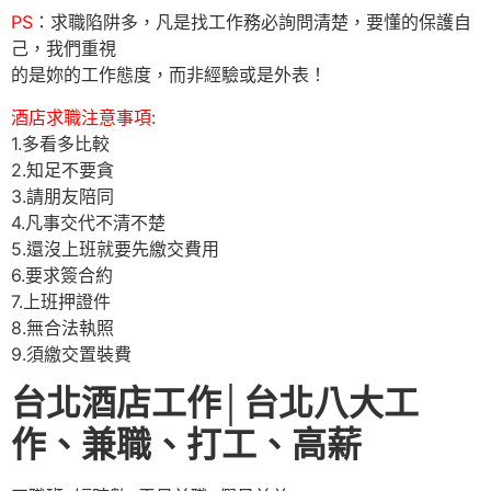
PS
：求職陷阱多，凡是找工作務必詢問清楚，要懂的保護自
己，我們重視
的是妳的工作態度，而非經驗或是外表！
酒店求職注意事項
:
1.多看多比較
2.知足不要貪
3.請朋友陪同
4.凡事交代不清不楚
5.還沒上班就要先繳交費用
6.要求簽合約
7.上班押證件
8.無合法執照
9.須繳交置裝費
台北酒店工作│台北八大工
作、兼職、打工、高薪