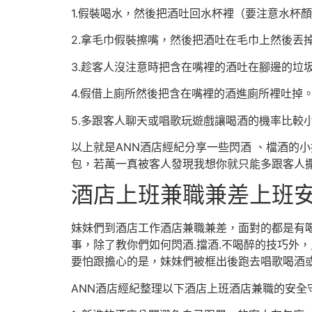
1.假裝喝水，然後把酒吐回水杯裡（要注意水杯
2.拿毛巾假裝擦嘴，然後把酒吐在毛巾上然後丟
3.趁客人沒注意時把含在嘴裡的酒吐在腳邊的垃
4.假借上廁所然後把含在嘴裡的酒進廁所裡吐掉
5.多跟客人聊天或唱歌玩遊戲讓喝酒的機率比較
以上就是ANN酒店經紀分享一些閃酒 、檔酒的
包，若萬一真被客人發現我想你就只能多跟客人
酒店上班兼職兼差上班
妹妹們到酒店工作酒店兼職兼差，面對的都是有
事，除了教你們如何閃酒.擋酒.不喝醉的技巧外
要怕跟擔心的是，妹妹們被框出後跑去唱歌喝酒或
ANN酒店經紀整理以下酒店上班酒店兼職的安