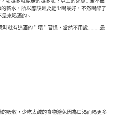
好，喝越多就能賺的越多呢？以上的迷思…全不盡
30的薪水，所以應該是要能少喝最好，不然喝醉了
不是來喝酒的。
意時就有追酒的＂壞＂習慣，當然不用說………最
精的吸收，少吃太鹹的食物避免因為口渴而喝更多