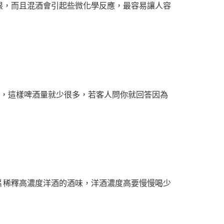
限，而且混酒會引起些微化學反應，最容易讓人容
瓜，這樣啤酒量就少很多，若客人問你就回答因為
片稀釋高濃度洋酒的酒味，洋酒濃度高要慢慢喝少