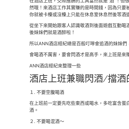
在酒店上班，交際應酬的工具當然就是”酒”！但
然哦！來酒店工作其實賺的是時間錢，因為只要被
你就被卡檯或沒檯上只能在休息室休息然後等酒
從坐下來開始跟客人認識敬酒到後面遊戲互動喝酒
後妹妹們就是酒醉啦！
所以ANN酒店經紀總是百般叮嚀會追酒的妹妹們
會喝酒不厲害，要會閃酒才是高手，來上班是來
ANN酒店經紀來整理一些
酒店上班兼職閃酒 ∕ 擋
１. 不要空腹喝酒
在上班前一定要先吃些東西或喝水，多吃富含蛋
酒。
２. 不要喝混酒～