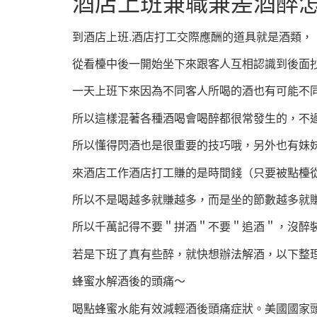
酒店上班兼職兼差酒醉
到酒店上班.酒店打工交際應酬的道具就是酒類，
從看檯中後一開始坐下來跟客人互相認識到後面
一天上班下來因為不同客人所喝的酒也有可能不
所以這樣混著各種酒喝會喝醉都很常發生的，不
所以懂得閃酒也是很重要的技巧哦，另外也有妹
來酒店工作酒店打工賺的是時間錢（只要被點檯從
所以不是喝越多就賺越多，而是坐的節數越多就
所以千萬記得不要＂拼酒＂不要＂追酒＂，沒醉
若是下班了真有些醉，就快想辦法解酒，以下整
蜂蜜水解酒後的頭痛～
喝點蜂蜜水能有效減輕酒後頭痛症狀。美國國家