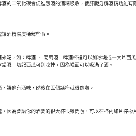
啤酒的二氧化碳會促進烈酒的酒精吸收，使肝臟分解酒精功能有
塊讓酒精濃度稀釋些囉。
來喝，如：啤酒 、 葡萄酒，啤酒杯裡可以加冰塊或一大片西
拿錯囉！切記西瓜可別吃掉，因為裡面可以吸滿了酒。
酒，讓他有酒味，然後在丟個話梅就很像啦。
塊，因為會讓你的酒變的很大杯很難閃哦，可以在杯內加片檸檬