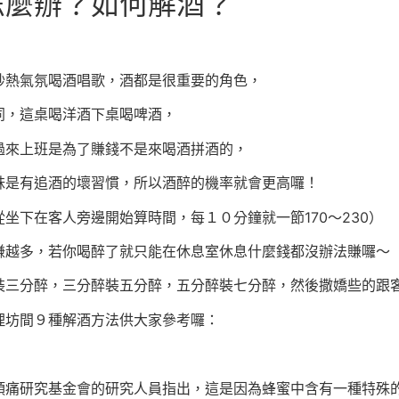
怎麼辦？如何解酒？
抄熱氣氛喝酒唱歌，酒都是很重要的角色，
同，這桌喝洋酒下桌喝啤酒，
過來上班是為了賺錢不是來喝酒拼酒的，
妹是有追酒的壞習慣，所以酒醉的機率就會更高囉！
坐下在客人旁邊開始算時間，每１０分鐘就一節170～230）
賺越多，若你喝醉了就只能在休息室休息什麼錢都沒辦法賺囉～
裝三分醉，三分醉裝五分醉，五分醉裝七分醉，然後撒嬌些的跟
理坊間９種解酒方法供大家參考囉：
頭痛研究基金會的研究人員指出，這是因為蜂蜜中含有一種特殊