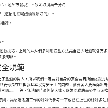
顏色，避免被發現）。設定取消廣告分潤
掉（這招用在喝烈酒是最好的）。
圾桶裡。
。
小。
小招數技巧，上班的妹妹們多利用這些方法讓自己少喝酒就會有多
撒撒嬌囉。
安全規範
喝了些酒的男人，所以我們一定要對自身的安全要有所顧慮跟方
，只要你是在店裡就基本沒有安全上的問題，就算客人要框你出
開趴……….等，無法即時跟經紀人或大班媽咪聯絡而發生狀況
全守則，讓想進酒店工作的妹妹們參考一下或已在上班的妹妹多注