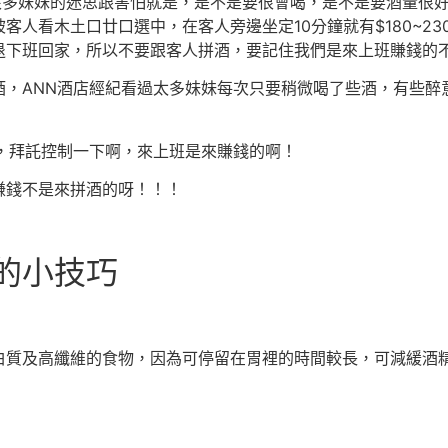
很多妹妹的迷思跟害怕就是，是不是要很會喝，是不是要酒量很
客人看木土口廿口選中，在客人旁邊坐定10分鐘就有$180~2
退下班回家，所以不要跟客人拼酒，要記住我們是來上班賺錢的
，ANN酒店經紀看過太多妹妹每次只要稍微喝了些酒，有些醉
，拜託控制一下啊，來上班是來賺錢的啊！
賺錢不是來拼酒的呀！！！
酒的小技巧
白質及高纖維的食物，因為可停留在胃裡的時間較長，可減緩酒