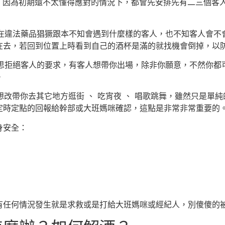
廂，因為初期還不太懂得應對的情況下，都會先安排先有二三個客
現在違法藥品猖獗跟本不知會遇到什麼樣的客人，也不知客人會
在去，若回到位置上時看到自己的酒杯是滿的就找機會倒掉，以
意思拒絕客人的要求，有客人想帶你出場，除非你願意，不然你
。
想改帶你去其它地方逛街 、 吃宵夜 、 唱歌跳舞，雖然只是
定時定點的回報給幹部或大班媽咪確認，這點是非常非常重要的
身安全：
有任何情況發生就是求救或是打給大班媽咪或經紀人，別傻傻的