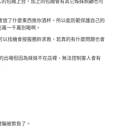
人的包廂上台，加上同包廂會有其它姊妹照顧也可
不會放了什麼東西進你酒杯，所以能防範保護自己的
防萬一千萬別喝啊。
都可以找機會按服務鈴求救，若真的有什麼問題也會
單純的出場但因為妹妹不在店裡，無法控制客人會有
。
被騙被欺負了。