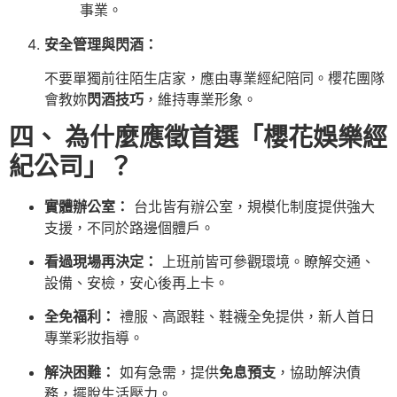
事業。
安全管理與閃酒：
不要單獨前往陌生店家，應由專業經紀陪同。櫻花團隊
會教妳
閃酒技巧
，維持專業形象。
四、 為什麼應徵首選「櫻花娛樂經
紀公司」？
實體辦公室：
台北皆有辦公室，規模化制度提供強大
支援，不同於路邊個體戶。
看過現場再決定：
上班前皆可參觀環境。瞭解交通、
設備、安檢，安心後再上卡。
全免福利：
禮服、高跟鞋、鞋襪全免提供，新人首日
專業彩妝指導。
解決困難：
如有急需，提供
免息預支
，協助解決債
務，擺脫生活壓力。