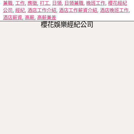
兼職
,
工作
,
應徵
,
打工
,
日領
,
日領兼職
,
晚班工作
,
櫻花經紀
公司
,
經紀
,
酒店工作介紹
,
酒店工作薪資介紹
,
酒店晚班工作
,
酒店薪資
,
高薪
,
高薪兼差
櫻花娛樂經紀公司