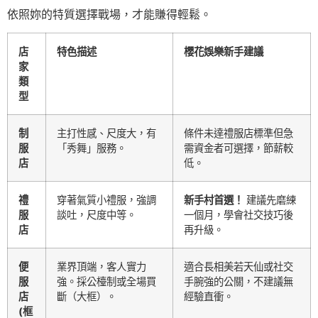
依照妳的特質選擇戰場，才能賺得輕鬆。
店
特色描述
櫻花娛樂新手建議
家
類
型
制
主打性感、尺度大，有
條件未達禮服店標準但急
服
「秀舞」服務。
需資金者可選擇，節薪較
店
低。
禮
穿著氣質小禮服，強調
新手村首選！
建議先磨練
服
談吐，尺度中等。
一個月，學會社交技巧後
店
再升級。
便
業界頂端，客人實力
適合長相美若天仙或社交
服
強。採公檯制或全場買
手腕強的公關，不建議無
店
斷（大框）。
經驗直衝。
(框