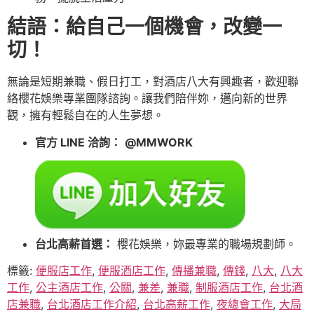
結語：給自己一個機會，改變一
切！
無論是短期兼職、假日打工，對酒店八大有興趣者，歡迎聯
絡櫻花娛樂專業團隊諮詢。讓我們陪伴妳，邁向新的世界
觀，擁有輕鬆自在的人生夢想。
官方 LINE 洽詢：
@MMWORK
台北高薪首選：
櫻花娛樂，妳最專業的職場規劃師。
標籤:
便服店工作
,
便服酒店工作
,
傳播兼職
,
傳錢
,
八大
,
八大
工作
,
公主酒店工作
,
公關
,
兼差
,
兼職
,
制服酒店工作
,
台北酒
店兼職
,
台北酒店工作介紹
,
台北高薪工作
,
夜總會工作
,
大局